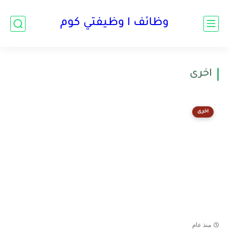
وظائف l وظيفتي كوم
اخرى
اخرى
منذ عام